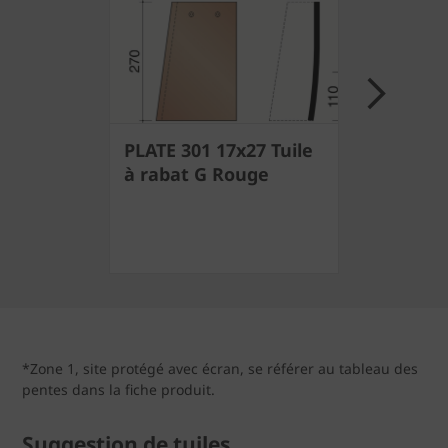
Next
PLATE 301 17x27 Tuile
PLATE 30
à rabat G Rouge
tuile à 
*Zone 1, site protégé avec écran, se référer au tableau des
pentes dans la fiche produit.
Suggestion de tuiles