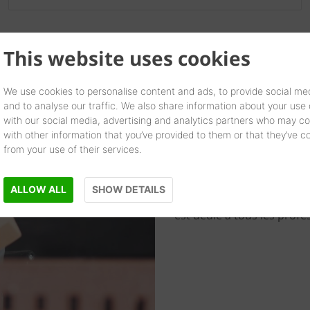
This website uses cookies
We use cookies to personalise content and ads, to provide social me
and to analyse our traffic. We also share information about your use o
Accéder à vot
with our social media, advertising and analytics partners who may co
with other information that you’ve provided to them or that they’ve c
from your use of their services.
Votre compte
ALLOW ALL
SHOW DETAILS
Un site pour accèder à l'
est dédié à tous les profe