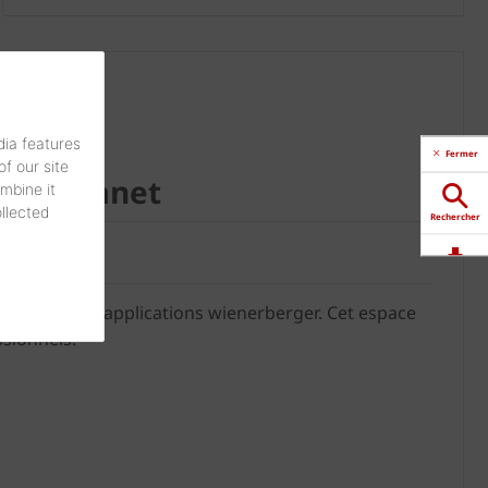
dia features
Fermer
f our site
re extranet
mbine it
ollected
Rechercher
Télécharger
ensemble des applications wienerberger. Cet espace
ssionnels.
Contactez-
nous
Distributeur