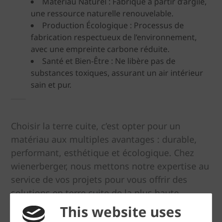
Matériau Naturel : Fabriqué à partir d’argile,
une ressource naturelle renouvelable.
Production Écologique : Processus de
fabrication respectueux de l’environnement,
avec une empreinte carbone réduite.
Santé et Bien-Être : Ne libère pas de
substances toxiques, assurant un air intérieur
sain et pur.
Choisir la terre cuite, c’est opter pour un
matériau aux multiples avantages : durable,
performant, esthétique et écologique. Chez
wienerberger, nous mettons notre expertise au
service de vos projets pour vous offrir des
solutions en terre cuite de la plus haute
qualité. Contactez-nous pour en savoir plus sur
This website uses
nos produits et découvrez comment la terre