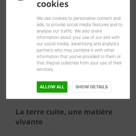
cookies
cuite peut transformer vos projets de
construction.
We use cookies to personalise content and
ads, to provide social media features and to
analyse our traffic. We also share
information about your use of our site with
our social media, advertising and analytics
partners who may combine it with other
information that you’ve provided to them or
that they’ve collected from your use of their
services.
ALLOW ALL
SHOW DETAILS
La terre cuite, une matière
vivante