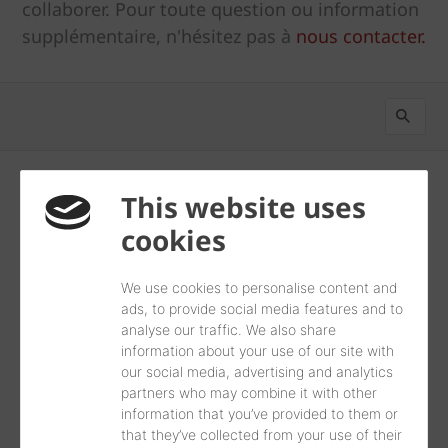
collaborer. Pour toute question ou information
supplémentaire, n'hésitez pas à
nous contacter.
This website uses
cookies
Les plus récent d'abord
0
Résultats
We use cookies to personalise content and
ads, to provide social media features and to
analyse our traffic. We also share
information about your use of our site with
our social media, advertising and analytics
partners who may combine it with other
information that you’ve provided to them or
that they’ve collected from your use of their