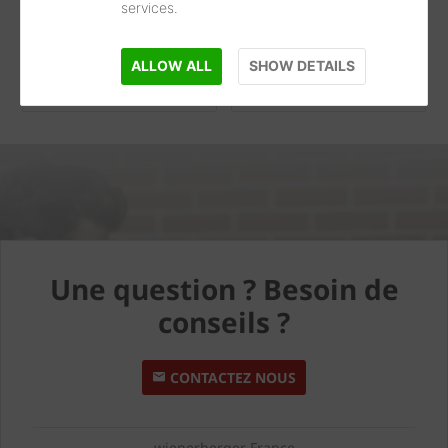
Newsletter
Actualités
services.
Abonnez-vous dès
Suivez toute notre
maintenant à notre
actualité
ALLOW ALL
SHOW DETAILS
newsletter
Une question ? Besoin de
conseils ?
CONTACTEZ NOUS
wienerberger France