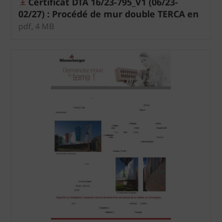
Certificat DTA 16/23-795_V1 (06/23-
02/27) : Procédé de mur double TERCA en
zone sismique
pdf, 4 MB