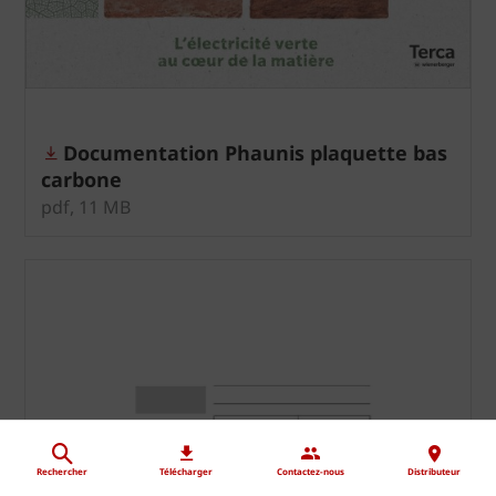
Documentation Phaunis plaquette bas
carbone
pdf, 11 MB
Rechercher
Télécharger
Contactez-nous
Distributeur