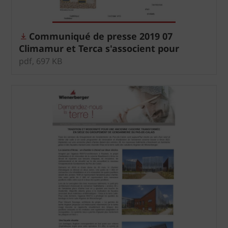
Communiqué de presse 2019 07
Climamur et Terca s'associent pour
contribuer au bien-être d'adolescents
pdf, 697 KB
autistes