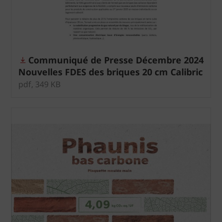
Communiqué de Presse Décembre 2024
Nouvelles FDES des briques 20 cm Calibric
de Terreal à 18,3 kg CO2 /m²
pdf, 349 KB