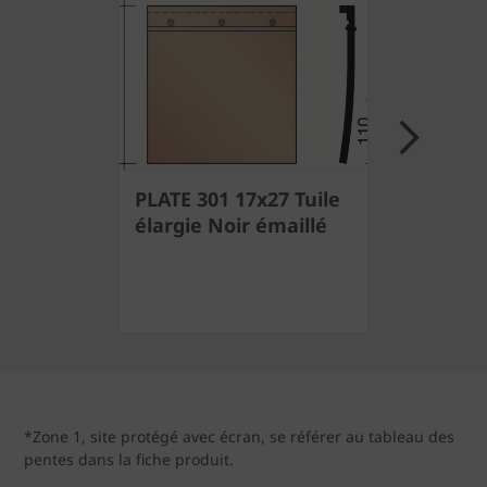
Next
PLATE 301 17x27 Tuile
Faîtière 
élargie Noir émaillé
Noir éma
*Zone 1, site protégé avec écran, se référer au tableau des
pentes dans la fiche produit.