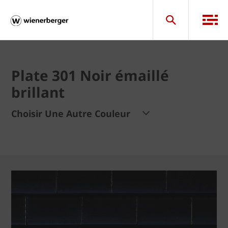
Plate 301 Noir émaillé
brillant
Choisir Une Autre Couleur