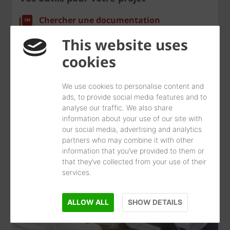
Chercher une documentation
This website uses
Découvrir nos réalisations
cookies
Trouvez un distributeur
We use cookies to personalise content and
Visiter nos showrooms
ads, to provide social media features and to
analyse our traffic. We also share
information about your use of our site with
our social media, advertising and analytics
partners who may combine it with other
information that you’ve provided to them or
that they’ve collected from your use of their
services.
ALLOW ALL
SHOW DETAILS