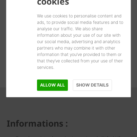
cookies
Elle est en effet lauréate du 2ème prix dans la
catégorie Équipement tertiaire.
We use cookies to personalise content and
ads, to provide social media features and to
analyse our traffic. We also share
Communiqué de presse
information about your use of our site with
our social media, advertising and analytics
Communiqué de presse 2018 10 Chantier Hôtel IXO
partners who may combine it with other
PDF - 775 KB
information that you’ve provided to them or
that they’ve collected from your use of their
Télécharger l'ensemble (1)
services.
ALLOW ALL
SHOW DETAILS
Informations :