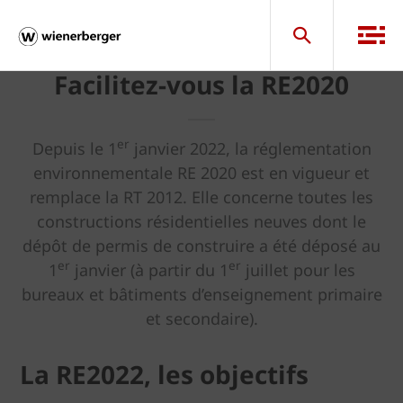
Facilitez-vous la RE2020
er
Depuis le 1
janvier 2022, la réglementation
environnementale RE 2020 est en vigueur et
remplace la RT 2012. Elle concerne toutes les
constructions résidentielles neuves dont le
dépôt de permis de construire a été déposé au
er
er
1
janvier (à partir du 1
juillet pour les
bureaux et bâtiments d’enseignement primaire
et secondaire).
La RE2022, les objectifs