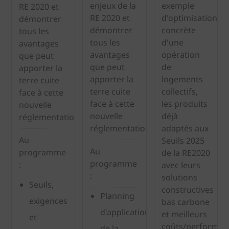
enjeux de la
exemple
RE 2020 et
RE 2020 et
d'optimisation
démontrer
démontrer
concrète
tous les
tous les
d'une
avantages
avantages
opération
que peut
que peut
de
apporter la
apporter la
logements
terre cuite
terre cuite
collectifs,
face à cette
face à cette
les produits
nouvelle
nouvelle
déjà
réglementation.
réglementation.
adaptés aux
Au
Seuils 2025
Au
programme
de la RE2020
programme
:
avec leurs
:
solutions
Seuils,
constructives
Planning
exigences
bas carbone
d'application
et meilleurs
et
coûts/performan
de la