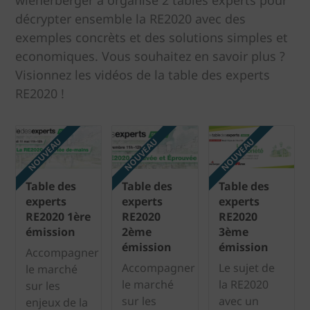
wienerberger a organisé 2 tables experts pour
décrypter ensemble la RE2020 avec des
exemples concrèts et des solutions simples et
economiques. Vous souhaitez en savoir plus ?
Visionnez les vidéos de la table des experts
RE2020 !
NOUVEAU
NOUVEAU
NOUVEAU
Table des
Table des
Table des
experts
experts
experts
RE2020 1ère
RE2020
RE2020
émission
2ème
3ème
émission
émission
Accompagner
Accompagner
Le sujet de
le marché
le marché
la RE2020
sur les
sur les
avec un
enjeux de la