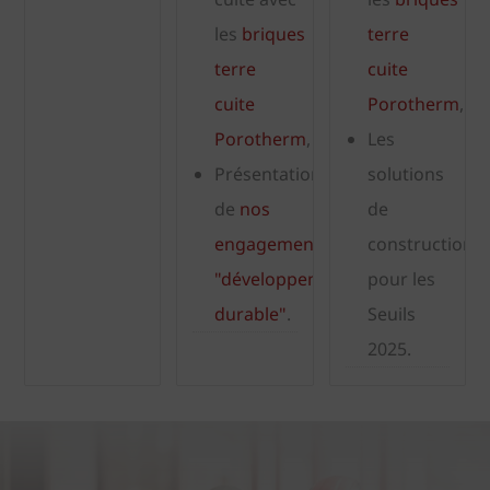
les
briques
terre
terre
cuite
cuite
Porotherm
,
Porotherm
,
Les
Présentation
solutions
de
nos
de
engagements
construction
"développement
pour les
durable"
.
Seuils
2025.