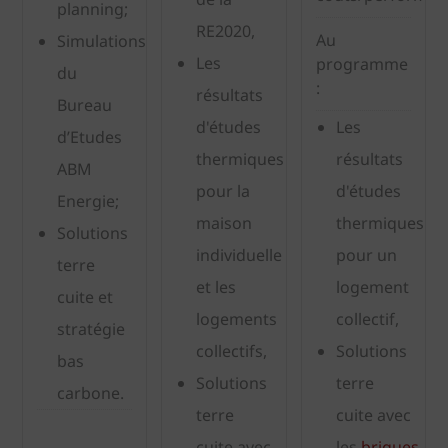
planning;
RE2020,
Au
Simulations
Les
programme
du
:
résultats
Bureau
d'études
Les
d’Etudes
thermiques
résultats
ABM
pour la
d'études
Energie;
maison
thermiques
Solutions
individuelle
pour un
terre
et les
logement
cuite et
logements
collectif,
stratégie
collectifs,
Solutions
bas
Solutions
terre
carbone.
terre
cuite avec
cuite avec
les
briques