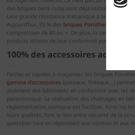
des briques terre cuite sont déjà utilisés dans les 
Leur grande résistance mécanique à la compressi
Aujourd’hui, 93 % des
briques Porotherm
atteigne
compression de 80 ou +. De plus, la certification
produits atteste de leur conformité pour la const
100% des accessoires adaptés
Faciles et rapides à maçonner, les briques Porot
gamme d’accessoires
(poteaux, linteaux...) perme
aisément des bâtiments en conformité avec les rè
parasismique. La réalisation des chaînages en bé
réglementation sismique est facilitée. Ainsi les b
leurs qualités, font le lien entre sécurité de la str
quotidien tout en répondant aux normes et aux dé