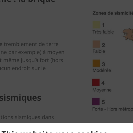
de tremblement de terre
ienne par exemple) à moyen
t même jusqu’à fort (hors
ucun endroit sur le
 sismiques
ations sismiques dans
vrage, maison individuelle
jourd’hui, plus de 40 %