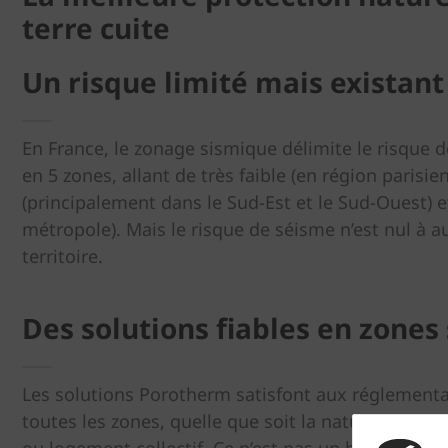
terre cuite
Un risque limité mais existant
En France, le zonage sismique délimite le risque 
en 5 zones, allant de très faible (en région paris
(principalement dans le Sud-Est et le Sud-Ouest) e
métropole). Mais le risque de séisme n’est nul à a
territoire.
Des solutions fiables en zones
Les solutions Porotherm satisfont aux réglement
toutes les zones, quelle que soit la nature de l’ou
ou logement collectif. Ce n’est pas un hasard si au