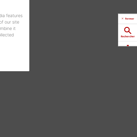
dia features
Fermer
f our site
mbine it
ollected
Rechercher
Télécharger
Contactez-
nous
Distributeur