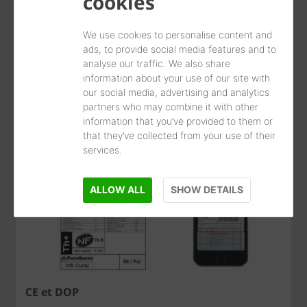
cookies
We use cookies to personalise content and
ads, to provide social media features and to
analyse our traffic. We also share
La terre cuite certifiée
information about your use of our site with
Avis, technique, DTA, certifications, normes, nous
our social media, advertising and analytics
les mettons à disposition à votre disposition
partners who may combine it with other
information that you’ve provided to them or
that they’ve collected from your use of their
services.
ALLOW ALL
SHOW DETAILS
CE et DOP