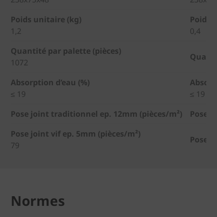
Poids unitaire (kg)
Poids u
1,2
0,4
Quantité par palette (pièces)
Quantit
1072
Absorption d’eau (%)
Absorp
≤ 19
≤ 19
Pose joint traditionnel ep. 12mm (pièces/m²)
Pose j
Pose joint vif ep. 5mm (pièces/m²)
Pose jo
79
Normes