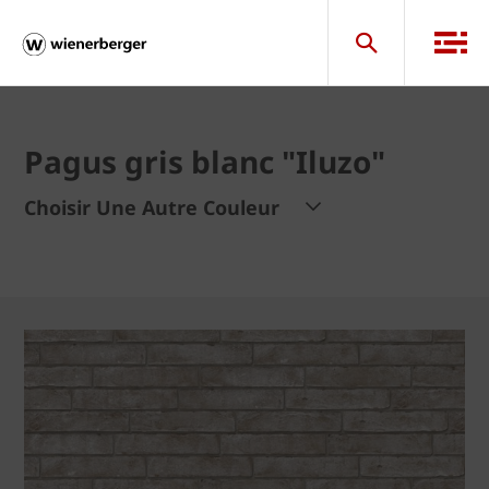
Pagus gris blanc "Iluzo"
Choisir Une Autre Couleur