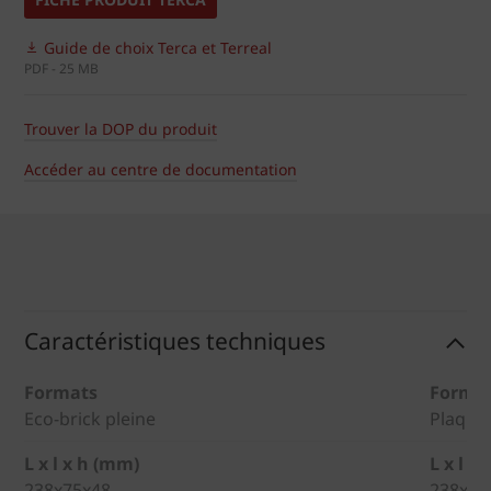
Guide de choix Terca et Terreal
PDF - 25 MB
Trouver la DOP du produit
Accéder au centre de documentation
Caractéristiques techniques
Formats
Forma
Eco-brick pleine
Plaquet
L x l x h (mm)
L x l x
238x75x48
238x22