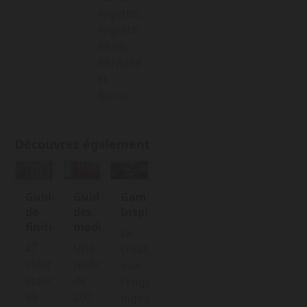
Argeton,
Argelite,
Altivo,
Altivolite
et
Barro
Découvrez également
Guide
Guide
Gamme
de
des
Inspirio
finition
modèles
La
27
Une
créativité
coloris
technothèque
avec
standards,
de
l'engobe
39
200
digital