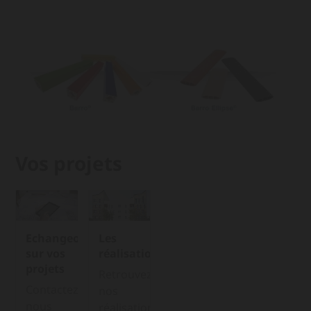
Vos projets
Echangeons
Les
sur vos
réalisations
projets
Retrouvez
Contactez-
nos
nous
réalisations