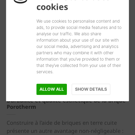
wienerberger développe en 2010
Dryfix
, qui
cookies
révolutionne à nouveau cet univers. Enfin, en
2013, la nouvelle
brique auto-isolante
We use cookies to personalise content and
Climamur
® dont les alvéoles sont remplies de
ads, to provide social media features and to
laine de roche, est utilisée pour les maisons
analyse our traffic. We also share
information about your use of our site with
BBC et passives.
our social media, advertising and analytics
partners who may combine it with other
Une sécurité garantie grâce
information that you’ve provided to them or
that they’ve collected from your use of their
aux briques en terre cuite
services.
ALLOW ALL
SHOW DETAILS
Durabilité et qualité esthétique de la brique
Porotherm
Construire à l’aide de briques en terre cuite
présente un autre avantage non-négligeable :