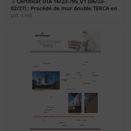
Certificat DTA 16/23-795_V1 (06/23-
02/27) : Procédé de mur double TERCA en
zone sismique
pdf, 4 MB