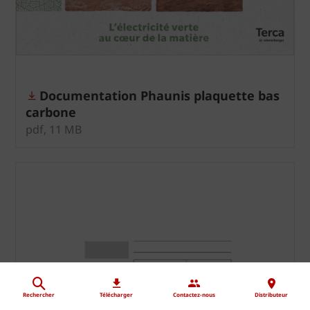
Documentation Phaunis plaquette bas
carbone
pdf, 11 MB
Rechercher
Télécharger
Contactez-nous
Distributeur