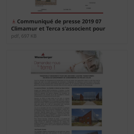
Communiqué de presse 2019 07
Climamur et Terca s'associent pour
contribuer au bien-être d'adolescents
pdf, 697 KB
autistes