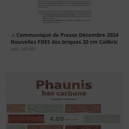
Communiqué de Presse Décembre 2024
Nouvelles FDES des briques 20 cm Calibric
de Terreal à 18,3 kg CO2 /m²
pdf, 349 KB