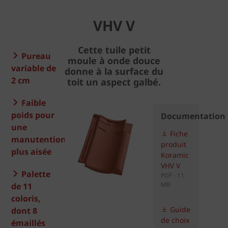
VHV V
Cette tuile petit
Pureau
moule à onde douce
variable de
donne à la surface du
2 cm
toit un aspect galbé.
Faible
poids pour
Documentation
une
Fiche
manutention
produit
plus aisée
Koramic
VHV V
Palette
PDF - 11
MB
de 11
coloris,
Guide
dont 8
de choix
émaillés