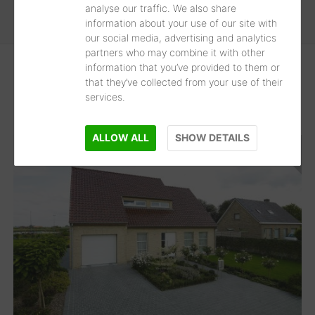
analyse our traffic. We also share
information about your use of our site with
our social media, advertising and analytics
partners who may combine it with other
information that you’ve provided to them or
that they’ve collected from your use of their
services.
Les plus récent d'abord
1
Résultats
ALLOW ALL
SHOW DETAILS