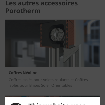
Les autres accessoires
Porotherm
Coffres Néoline
Coffres isolés pour volets roulants et Coffres
isolés pour Brises Soleil Orientables