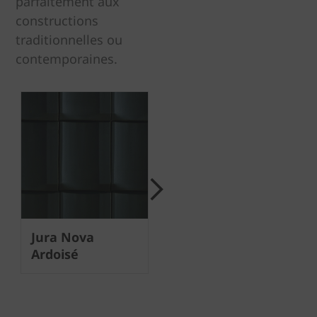
parfaitement aux
constructions
traditionnelles ou
contemporaines.
Next
Jura Nova
Jura Nova
J
Ardoisé
Anthracite