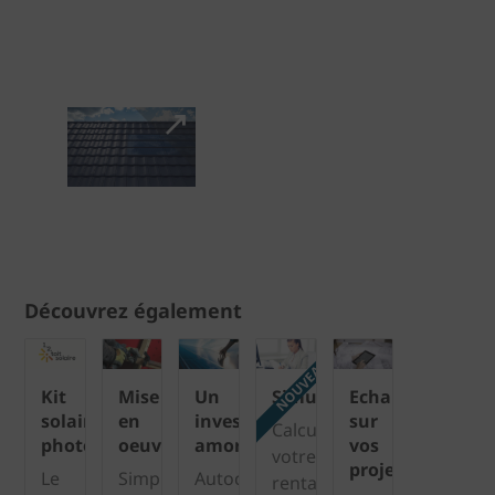
Découvrez également
NOUVEAU
Kit
Mise
Un
Simulateur
Echangeons
solaire
en
investissement
sur
Calculez
photovoltaïque
oeuvre
amorti
vos
votre
projets
Le
Simple
Autoconsommation,
rentabilité