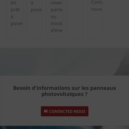
Contactez-
kit
à
revente
nous
prêt
poser
partielle
à
ou
poser
stockage
d'énergie
Besoin d'informations sur les panneaux
photovoltaïques ?
CONTACTEZ-NOUS