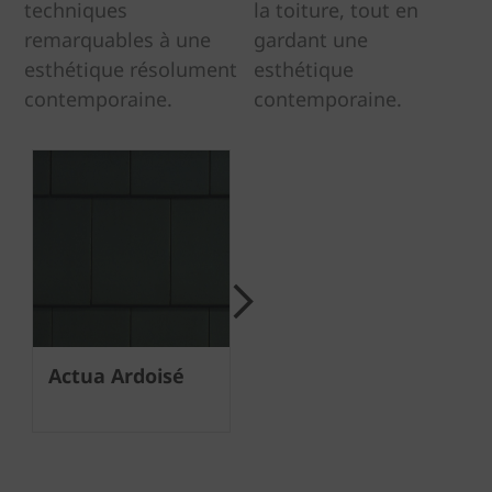
techniques
la toiture, tout en
remarquables à une
gardant une
esthétique résolument
esthétique
contemporaine.
contemporaine.
Next
Actua Ardoisé
Actua Gris
A
t