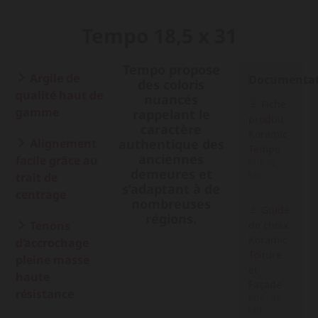
Tempo 18,5 x 31
Tempo propose
Argile de
Documenta
des coloris
qualité haut de
nuancés
Fiche
gamme
rappelant le
produit
caractère
Koramic
Alignement
authentique des
Tempo
anciennes
facile grâce au
PDF - 2
demeures et
MB
trait de
s’adaptant à de
centrage
nombreuses
Guide
régions.
Tenons
de choix
Koramic
d’accrochage
Toiture
pleine masse
et
haute
Façade
résistance
PDF - 45
MB