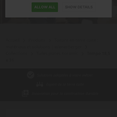
ALLOW ALL
SHOW DETAILS
Accueil
Produits
Toiture en terre cuite :
matériaux et solutions | wienerberger
Collections
Tuiles plates Koramic
Tempo 18,5
x 31
Solutions adaptées à votre métier.
Expert de la terre cuite
Innovation pour la construction durable