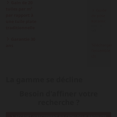
Gain de 20
tuiles par m²
Guide
par rapport à
de pose
une tuile plate
Koramic
PDF - 8
traditionnelle
MB
Garantie 30
ans
Télécharger
l'ensemble
(3)
La gamme se décline
Besoin d'affiner votre
recherche ?
ACCÉDEZ DIRECTEMENT AU CATALOGUE PRODUITS